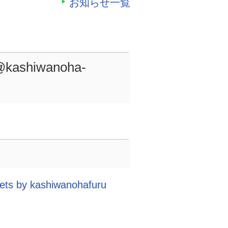
お知らせ一覧
hiwanoha-
ets by kashiwanohafuru